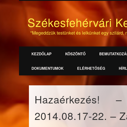
Székesfehérvári K
"Megeddzük testünket és lelkünket egy szilárd, m
KEZDŐLAP
KÖSZÖNTŐ
BEMUTATKOZÁ
DOKUMENTUMOK
ELÉRHETŐSÉG
HÍR
Hazaérkezés! 
2014.08.17-22. – 