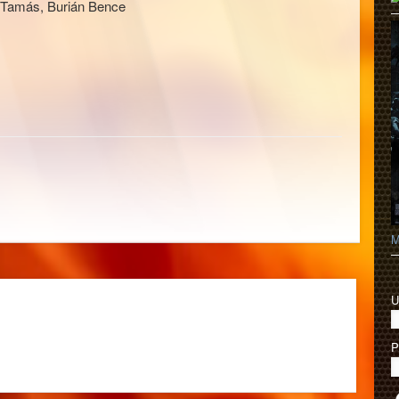
 Tamás, Burián Bence
M
U
P