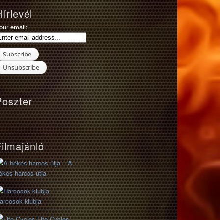
Hírlevél
our email:
Poszter
Filmajánló
A
ékés harcos útja
arcosok klubja
Life Cycles