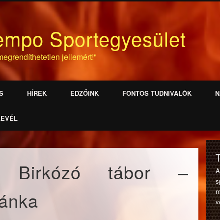
empo Sportegyesület
egrendíthetetlen jellemért!"
S
HÍREK
EDZŐINK
FONTOS TUDNIVALÓK
N
LEVÉL
– Birkózó tábor –
s
m
Zánka
v