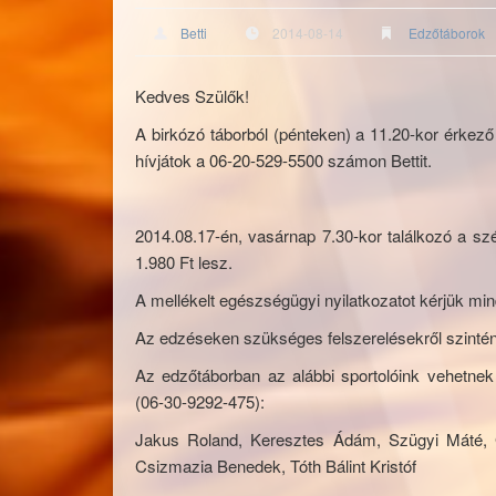
Betti
2014-08-14
Edzőtáborok
Kedves Szülők!
A birkózó táborból (pénteken) a 11.20-kor érkező
hívjátok a 06-20-529-5500 számon Bettit.
2014.08.17-én, vasárnap 7.30-kor találkozó a sz
1.980 Ft lesz.
A mellékelt egészségügyi nyilatkozatot kérjük min
Az edzéseken szükséges felszerelésekről szintén a
Az edzőtáborban az alábbi sportolóink vehetnek
(06-30-9292-475):
Jakus Roland, Keresztes Ádám, Szügyi Máté, G
Csizmazia Benedek, Tóth Bálint Kristóf