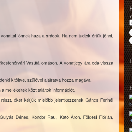
Y
 vonattal jönnek haza a srácok. Ha nem tudtok értük jönni,
ékesfehérvári Vasútállomáson. A vonatjegy ára oda-vissza
denki kitöltve, szülővel aláíratva hozza magával.
 mellékeltek közt találtok információt.
 részt, őket kérjük mielőbb jelentkezzenek Gáncs Ferinél
b
ulyás Dénes, Kondor Raul, Kató Áron, Földesi Flórián,
H