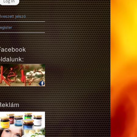
lveszett jelszó
egister
Facebook
oldalunk:
Reklám