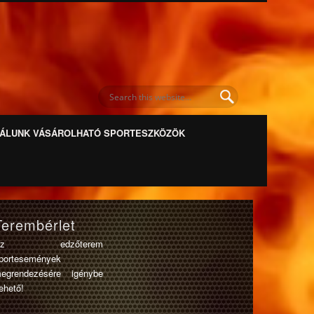
ÁLUNK VÁSÁROLHATÓ SPORTESZKÖZÖK
Terembérlet
Az edzőterem
portesemények
egrendezésére igénybe
ehető!