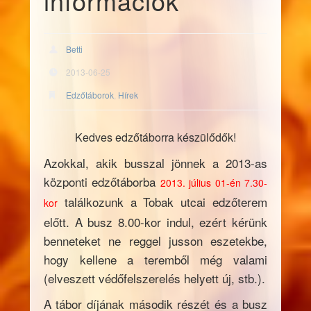
információk
Betti
2013-06-25
Edzőtáborok
,
Hírek
Kedves edzőtáborra készülődők!
Azokkal, akik busszal jönnek a 2013-as
központi edzőtáborba
2013. július 01-én 7.30-
találkozunk a Tobak utcai edzőterem
kor
előtt. A busz 8.00-kor indul, ezért kérünk
benneteket ne reggel jusson eszetekbe,
hogy kellene a teremből még valami
(elveszett védőfelszerelés helyett új, stb.).
A tábor díjának második részét és a busz