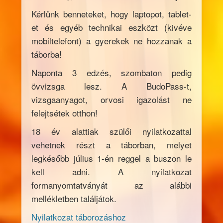
Kérlünk benneteket, hogy laptopot, tablet-
et és egyéb technikai eszközt (kivéve
mobiltelefont) a gyerekek ne hozzanak a
táborba!
Naponta 3 edzés, szombaton pedig
övvizsga lesz. A BudoPass-t,
vizsgaanyagot, orvosi igazolást ne
felejtsétek otthon!
18 év alattiak szülői nyilatkozattal
vehetnek részt a táborban, melyet
legkésőbb július 1-én reggel a buszon le
kell adni. A nyilatkozat
formanyomtatványát az alábbi
mellékletben találjátok.
Nyilatkozat táborozáshoz