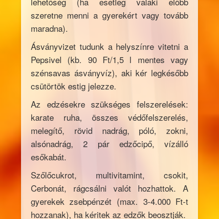
lehetőség (ha esetleg valaki előbb
szeretne menni a gyerekért vagy tovább
maradna).
Ásványvizet tudunk a helyszínre vitetni a
Pepsivel (kb. 90 Ft/1,5 l mentes vagy
szénsavas ásványvíz), aki kér legkésőbb
csütörtök estig jelezze.
Az edzésekre szükséges felszerelések:
karate ruha, összes védőfelszerelés,
melegítő, rövid nadrág, póló, zokni,
alsónadrág, 2 pár edzőcipő, vízálló
esőkabát.
Szőlőcukrot, multivitamint, csokit,
Cerbonát, rágcsálni valót hozhattok. A
gyerekek zsebpénzét (max. 3-4.000 Ft-t
hozzanak), ha kéritek az edzők beosztják.