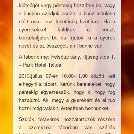
költségét vagy péntekig hozzátok be, vagy
a buszon szedjük össze, a busz indulása
előtt nem lesz lehetőség fizetésre. Ha a
gyerekekkel külditek a pénzt,
borítékoljátok be és írjátok rá a gyerek
nevét és az összeget, ami benne van.
A tábor címe: Felsőtárkány, Ifjúság utca 1.
– Park Hotel Táltos.
2013.július 07-én 10.00-11.00 között kell
elhagyni a tábort. Kérünk benneteket, hogy
péntekig egyeztessük, hogy ki hogy fog
hazajutni. Aki megy a gyerekért és el tud
hozni még valakit, értesítsen bennünket.
Szülők, testvérek, hozzátartozók részére
a szomszéd táborban van szállás