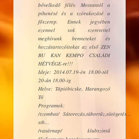
bővelkedő félév. Mostantól a
pihenésé és a szórakozásé a
főszerep. Ennek jegyében
ezennel sok szeretettel
meghívunk benneteket és
hozzátartozóitokat az első ZEN
BU KAN KEMPO CSALÁDI
HÉTVÉGE-re!!!
Ideje: 2014.07.19-én 18.00-tól
20-án 18.00-ig
Helye: Tápióbicske, Harangozó
Tó
Programok:
/szombat/ Sátorozás,tábortűz,sütögetés…
stb…
/vasárnap/ klubszintű
főzőverseny,horgászverseny,