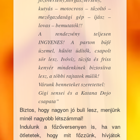
kutyás – motocross – tűzoltó –
mezőgazdasági gép – íjász –
lovas – bemutatók!!
A rendezvény teljesen
INGYENES! A parton büfé
üzemel, hűtött üdítők, csapolt
sör lesz. Ivóvíz, tüzifa és friss
kenyér mindenkinek biztosítva
lesz, a többi rajtatok múlik!
Várunk benneteket szeretettel:
Gigi sensei és a Katana Dojo
csapata”
Biztos, hogy nagyon jó buli lesz, menjünk
minél nagyobb létszámmal!
Indulunk a főzőversenyen is, ha van
ötletetek, hogy mit főzzünk, hívjátok