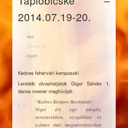
Tápióbicske –
2014.07.19-20.
Betti
2014-07-09
Egyéb
Kedves fehérvári kemposok!
Lentebb olvashatjátok Gigor Sándor 1.
danos mester meghívóját:
“Kedves Kempos Barátaink!
Véget ért egy pörgős,
versenyekben, vizsgákban és
számos más megmérettetésben