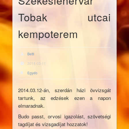
Székesfehérvár
Tobak utcai
kempoterem
Betti
2014-03-11
Egyéb
2014.03.12-án, szerdán házi övvizsgát
tartunk, az edzések ezen a napon
elmaradnak.
Budo passt, orvosi igazolást, szövetségi
tagdíjat és vizsgadíjat hozzatok!