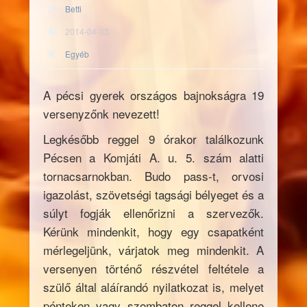
Betti
2014-04-03
Egyéb
A pécsi gyerek országos bajnokságra 19
versenyzőnk nevezett!
Legkésőbb reggel 9 órakor találkozunk
Pécsen a Komjáti A. u. 5. szám alatti
tornacsarnokban. Budo pass-t, orvosi
igazolást, szövetségi tagsági bélyeget és a
súlyt fogják ellenőrizni a szervezők.
Kérünk mindenkit, hogy egy csapatként
mérlegeljünk, várjatok meg mindenkit. A
versenyen történő részvétel feltétele a
szülő által aláírandó nyilatkozat is, melyet
pénteken vagy szombaton reggel kellene