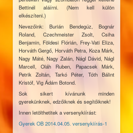
Bettinél aláírni. (Nem kell külön
elkészíteni.)
Nevezőink: Burián Bendegúz, Bognár
Roland, Czechmeister Zsolt, Csiha
Benjamin, Földesi Flórián, Frey-Vati Eliza,
Horváth Gergő, Horváth Petra, Koza Márk,
Nagy Máté, Nagy Zalán, Nágl Dávid, Nágl
Marcell, Oláh Ruben, Papacsek Márk,
Petrik Zoltán, Tarkó Péter, Tóth Bálint
Kristóf, Vig Ádám Botond.
Sok sikert kívánunk minden
gyerekünknek, edzőiknek és segítőiknek!
Innen letölthetitek a versenykiírást:
Gyerek OB 2014.04.05. versenykiírás-1