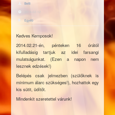
Betti
2014-02-12
Egyéb
Kedves Kemposok!
2014.02.21-én, pénteken 16 órától
kifulladásig tartjuk az idei farsangi
mulatságunkat. (Ezen a napon nem
lesznek edzések!)
Belépés csak jelmezben (szülőknek is
minimum álarc szükséges!), hozhattok egy
kis sütit, üdítőt.
Mindenkit szeretettel várunk!