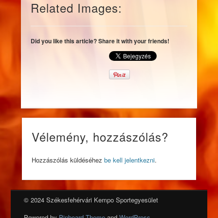
Related Images:
Did you like this article? Share it with your friends!
Vélemény, hozzászólás?
Hozzászólás küldéséhez
be kell jelentkezni
.
© 2024 Székesfehérvári Kempo Sportegyesület
Powered by
Pinboard Theme
and
WordPress