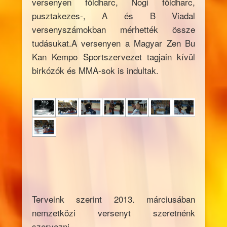
versenyen földharc, Nogi földharc,
pusztakezes-, A és B Viadal
versenyszámokban mérhették össze
tudásukat.A versenyen a Magyar Zen Bu
Kan Kempo Sportszervezet tagjain kívül
birkózók és MMA-sok is indultak.
Terveink szerint 2013. márciusában
nemzetközi versenyt szeretnénk
szervezni.