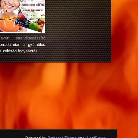
lavon étrendkiegészítő
orradalmian új gyümölcs
s zöldség fogyasztás.
Powered by
Pinboard Theme
and
WordPress