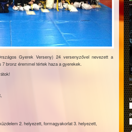
szágos Gyerek Verseny) 24 versenyzővel nevezett a
 7 bronz éremmel tértek haza a gyerekek.
átok!
M
,
U
P
küzdelem 2. helyezett, formagyakorlat 3. helyezett,