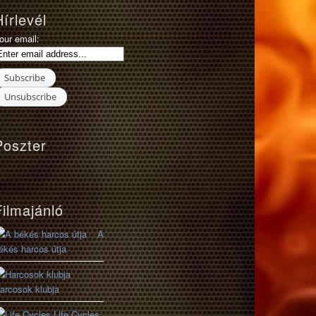
Hírlevél
our email:
Poszter
Filmajánló
A
ékés harcos útja
arcosok klubja
Life Cycles