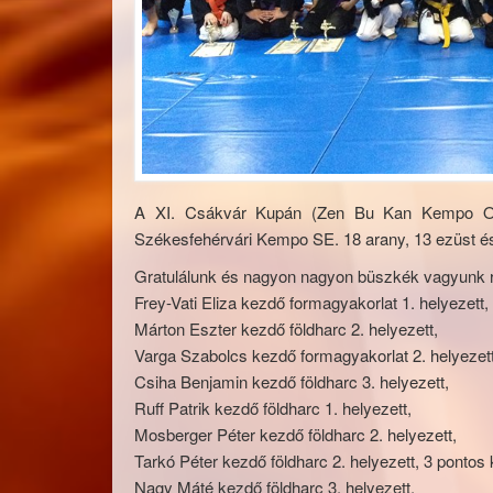
A XI. Csákvár Kupán (Zen Bu Kan Kempo Or
Székesfehérvári Kempo SE. 18 arany, 13 ezüst és
Gratulálunk és nagyon nagyon büszkék vagyunk r
Frey-Vat
i Eliza kezdő formagyakorlat 1. helyezett,
Márton Eszter kezdő földharc 2. helyezett,
Varga Szabolcs kezdő formagyakorlat 2. helyezett
Csiha Benjamin kezdő földharc 3. helyezett,
Ruff Patrik kezdő földharc 1. helyezett,
Mosberger Péter kezdő földharc 2. helyezett,
Tarkó Péter kezdő földharc 2. helyezett, 3 pontos 
Nagy Máté kezdő földharc 3. helyezett,