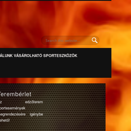
ÁLUNK VÁSÁROLHATÓ SPORTESZKÖZÖK
Terembérlet
Az edzőterem
portesemények
egrendezésére igénybe
ehető!