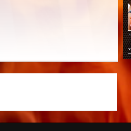
F
F
é