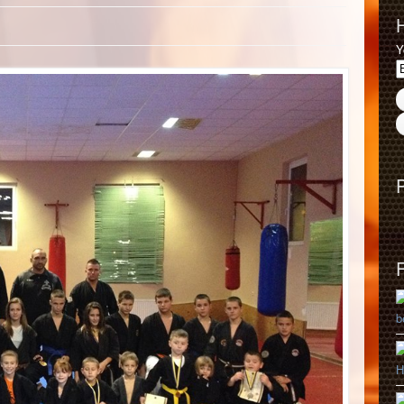
Y
b
H