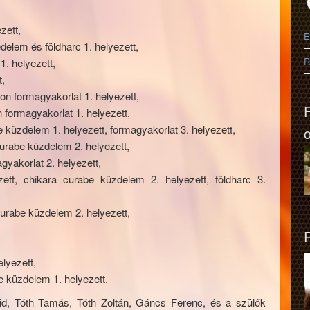
zett,
E
elem és földharc 1. helyezett,
R
. helyezett,
t,
n formagyakorlat 1. helyezett,
formagyakorlat 1. helyezett,
küzdelem 1. helyezett, formagyakorlat 3. helyezett,
urabe küzdelem 2. helyezett,
yakorlat 2. helyezett,
ett, chikara curabe küzdelem 2. helyezett, földharc 3.
curabe küzdelem 2. helyezett,
lyezett,
 küzdelem 1. helyezett.
id, Tóth Tamás, Tóth Zoltán, Gáncs Ferenc, és a szülők