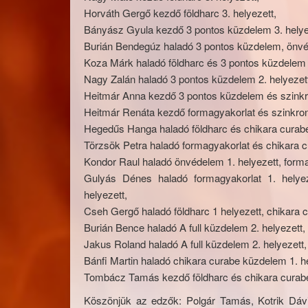
Horváth Gergő kezdő földharc 3. helyezett,
Bányász Gyula kezdő 3 pontos küzdelem 3. helye
Burián Bendegúz haladó 3 pontos küzdelem, önvéd
Koza Márk haladó földharc és 3 pontos küzdelem 1
Nagy Zalán haladó 3 pontos küzdelem 2. helyezet
Heitmár Anna kezdő 3 pontos küzdelem és szinkro
Heitmár Renáta kezdő formagyakorlat és szinkron 
Hegedűs Hanga haladó földharc és chikara curabe 
Törzsök Petra haladó formagyakorlat és chikara c
Kondor Raul haladó önvédelem 1. helyezett, formag
Gulyás Dénes haladó formagyakorlat 1. helyez
helyezett,
Cseh Gergő haladó földharc 1 helyezett, chikara 
Burián Bence haladó A full küzdelem 2. helyezett,
Jakus Roland haladó A full küzdelem 2. helyezett,
Bánfi Martin haladó chikara curabe küzdelem 1. he
Tombácz Tamás kezdő földharc és chikara curabe
Köszönjük az edzők: Polgár Tamás, Kotrik Dáv