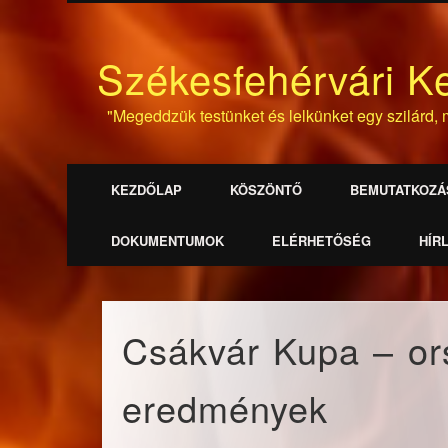
Székesfehérvári K
"Megeddzük testünket és lelkünket egy szilárd, m
KEZDŐLAP
KÖSZÖNTŐ
BEMUTATKOZÁ
DOKUMENTUMOK
ELÉRHETŐSÉG
HÍR
Csákvár Kupa – or
eredmények