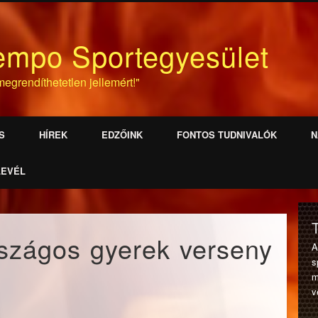
empo Sportegyesület
egrendíthetetlen jellemért!"
S
HÍREK
EDZŐINK
FONTOS TUDNIVALÓK
N
LEVÉL
szágos gyerek verseny
s
m
v