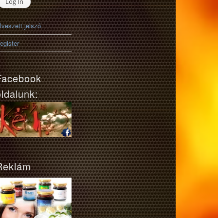
lveszett jelszó
egister
Facebook
oldalunk:
Reklám