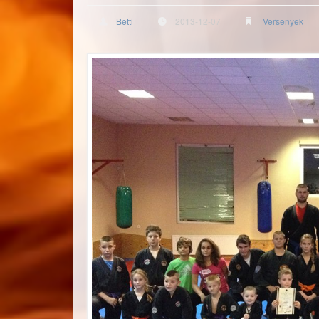
Betti
2013-12-07
Versenyek