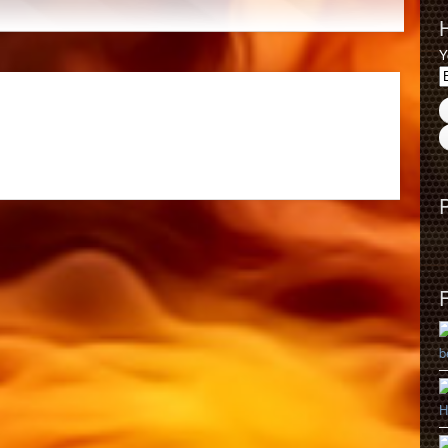
Y
b
H