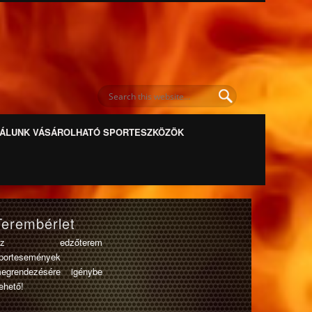
ÁLUNK VÁSÁROLHATÓ SPORTESZKÖZÖK
Terembérlet
Az edzőterem
portesemények
egrendezésére igénybe
ehető!