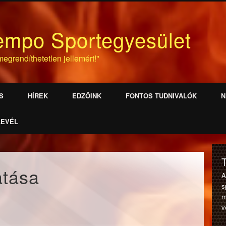
empo Sportegyesület
egrendíthetetlen jellemért!"
S
HÍREK
EDZŐINK
FONTOS TUDNIVALÓK
N
LEVÉL
tása
s
m
v