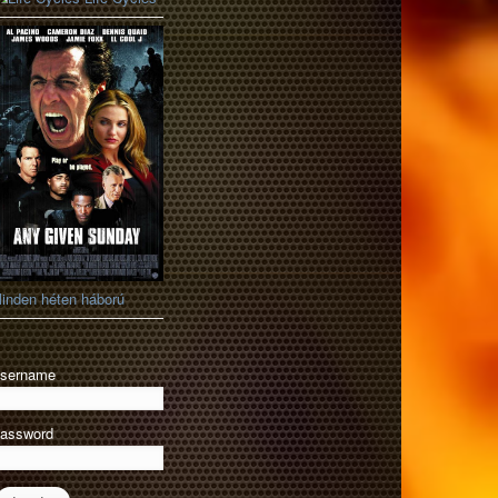
inden héten háború
sername
assword