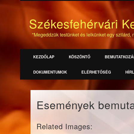
Székesfehérvári K
"Megeddzük testünket és lelkünket egy szilárd, m
KEZDŐLAP
KÖSZÖNTŐ
BEMUTATKOZÁ
DOKUMENTUMOK
ELÉRHETŐSÉG
HÍR
Események bemuta
Related Images: