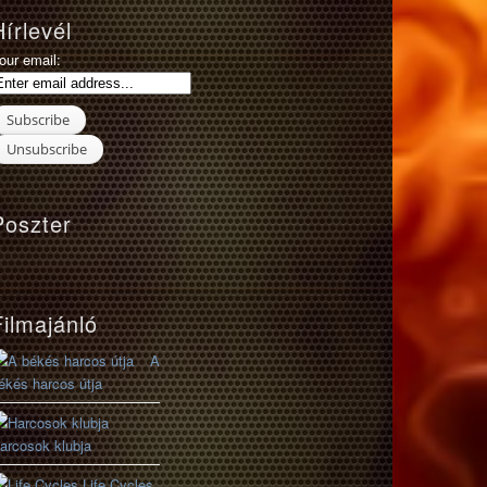
Hírlevél
our email:
Poszter
Filmajánló
A
ékés harcos útja
arcosok klubja
Life Cycles