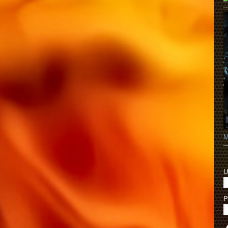
M
U
P