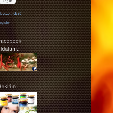
lveszett jelszó
egister
Facebook
oldalunk:
Reklám