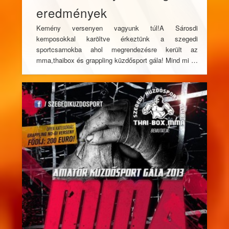
eredmények
Kemény versenyen vagyunk túl!A Sárosdi
kemposokkal karöltve érkeztünk a szegedi
sportcsarnokba ahol megrendezésre került az
mma,thaibox és grappling küzdősport gála! Mind mi …