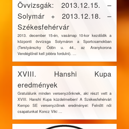
Övvizsgák: 2013.12.15. –
Solymár + 2013.12.18. –
Székesfehérvár
2013. december 15-én, vasárnap 10-kor kezdődik a
központi övvizsga Solymáron a Sportcsarnokban
(Terstyánszky Ödön u. 44., az Aranykorona
Vendéglőnél kell jobbra fordulni). …
XVIII. Hanshi Kupa
eredmények
Gratulálunk minden versenyzőnknek, aki részt vett a
XVIII. Hanshi Kupa küzdelmeiben! A Székesfehérvári
Kempo SE versenyzőinek eredményei: Felnőtt női
csapatunkat Koncz Viki …