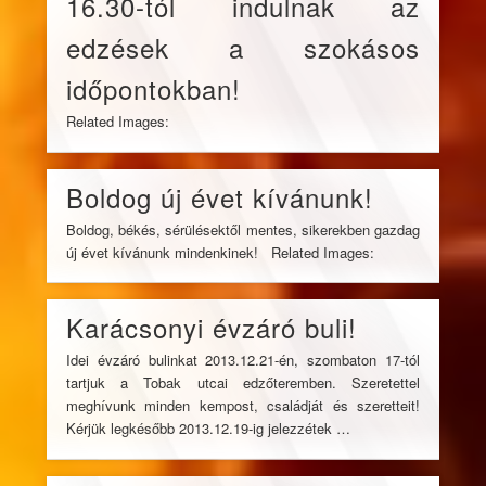
16.30-tól indulnak az
edzések a szokásos
időpontokban!
Related Images:
Boldog új évet kívánunk!
Boldog, békés, sérülésektől mentes, sikerekben gazdag
új évet kívánunk mindenkinek! Related Images:
Karácsonyi évzáró buli!
Idei évzáró bulinkat 2013.12.21-én, szombaton 17-tól
tartjuk a Tobak utcai edzőteremben. Szeretettel
meghívunk minden kempost, családját és szeretteit!
Kérjük legkésőbb 2013.12.19-ig jelezzétek …